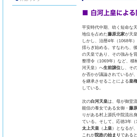
■ 白河上皇によ
平安時代中期、幼く短命な
地位を占めた
藤原北家
が天
しかし、治暦4年（1068年
揺らぎ始める。すなわち、後
の天皇であり、その強みを
整理令（1069年）など、積
河天皇）へ
生前譲位
し、そ
か否かが議論されているが
を継承させることによる
皇
している。
次の
白河天皇
は、母が御堂
能信の養女である女御・
藤
りがある村上源氏中院流出
ている。そして、応徳3年（1
太上天皇
（
上皇
）となるが
これが
院政の始まり
である