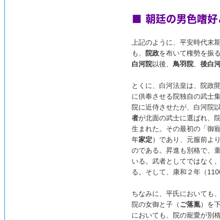
■ 朝廷の男色嗜
上記のように、平安時代末
も、
院政
を布いて権勢を振
白河院
以後、
鳥羽院
、
後白
とくに、白河法皇は、院政
に供奉させる院独自の武士
院に近侍させたが、白河院
者
が北面の武士に選ばれ、
生まれた。その最初の「御
年
家定
）であり、元服前よ
のである。昇進も別格で、
いる。武者としてではなく
る。そして、康和２年（110
ちなみに、平氏においても
院の女御と子（
ご落胤
）を
においても、院の寵愛が別