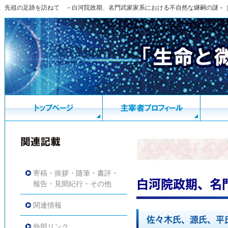
先祖の足跡を訪ねて －白河院政期、名門武家家系における不自然な継嗣の謎－
寄稿・挨拶・随筆・書評・
白河院政期、名
報告・見聞紀行・その他
関連情報
佐々木氏、源氏、平
外部リンク