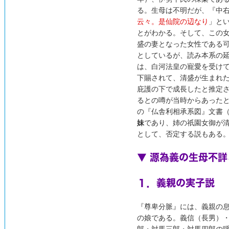
る。生母は不明だが、『中右記
云々。是仙院の辺なり
」と
とがわかる。そして、この
盛の妻となった女性である
としているが、読み本系の
は、白河法皇の寵愛を受け
下賜されて、清盛が生まれ
庇護の下で成長したと推定
るとの噂が当時からあったと
の『仏舎利相承系図』文書（
妹
であり、姉の祇園女御が
として、否定する説もある
▼ 源為義の生母不
１．義親の実子説
『尊卑分脈』には、義親の
の娘である。義信（長男）