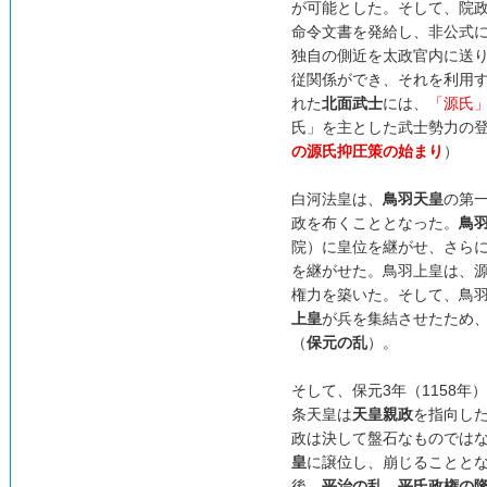
が可能とした。そして、院
命令文書を発給し、非公式
独自の側近を太政官内に送
従関係ができ、それを利用
れた
北面武士
には、
「源氏
氏」を主とした武士勢力の
の源氏抑圧策の始まり
）
白河法皇は、
鳥羽天皇
の第
政を布くこととなった。
鳥
院）に皇位を継がせ、さら
を継がせた。鳥羽上皇は、
権力を築いた。そして、鳥羽
上皇
が兵を集結させたため
（
保元の乱
）。
そして、保元3年（1158年
条天皇は
天皇親政
を指向し
政は決して盤石なものではな
皇
に譲位し、崩じることと
後、
平治の乱
、
平氏政権の