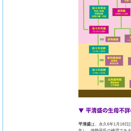
▼ 平清盛の生母不詳
平清盛
は、永久6年1月18日
年）、伊勢平氏の棟梁であ