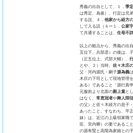
秀義の出自として、１．
季
は秀定、為俊）、行定は兄
する説、４．
他家から経方
して入る説（４ー１．
公家
て共通することは、
生母不
以上の観点から、秀義の出
五位下、兵部丞）の後は、
（正五位上、式部大輔）、
とや、２）当時、
佐々木庄
父・河内源氏・嗣子
源為義
木庄の下司として現地管理
ある）であること「源行真
元服前より北面の
殿上童
と
はなく、
常恵冠者
や
舞人陪
の父）と佐々木経方の息子
あったこと。すなわち、平
妹）は、近江の上級領家職
臣、宮内卿）の妻であるこ
の源有賢と高階為家娘との