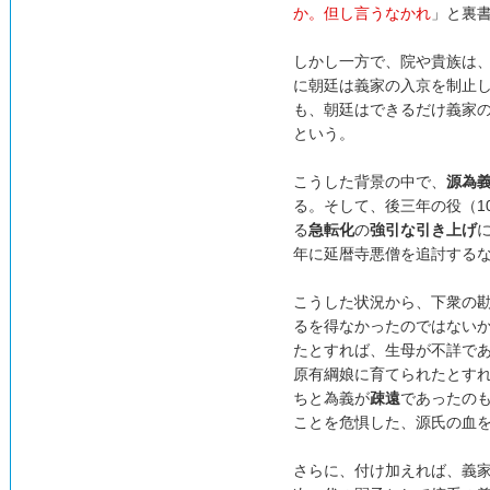
か。但し言うなかれ
」と裏
しかし一方で、院や貴族は
に朝廷は義家の入京を制止
も、朝廷はできるだけ義家
という。
こうした背景の中で、
源為
る。そして、後三年の役（10
る
急転化
の
強引な引き上げ
年に延暦寺悪僧を追討する
こうした状況から、下衆の
るを得なかったのではない
たとすれば、生母が不詳で
原有綱娘に育てられたとす
ちと為義が
疎遠
であったの
ことを危惧した、源氏の血
さらに、付け加えれば、義