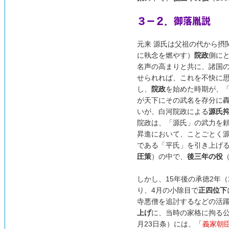
３－２．御落胤説
元来 源氏は父祖の代から摂
に執念を燃やす）
院政
側に
名声の高まりと共に、諸国
せられれば、これを不快に
し、
院政
を始めた時期が、
が天下にその武名を存分に
いが、白河院政による
源氏
院政は、「源氏」の武力を
昇進において、ことごとく
である「平氏」を引き上げ
圧策
）の中で、
後三年の役
しかし、15年後の承徳2年（
り、4月の小除目で
正四位下
寺悪僧を追討するなどの活躍
上げ
に、当時の家格に拘る公
月23日条）には、「
義家朝