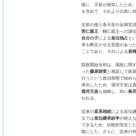
後に、天皇が病気したため
を含めて、それより以前に
生前の後三条天皇や反御堂
実仁親王
・輔仁親王への譲
自分の子
による
皇位独占
と
承を断念させる意図があっ
ことであり、それによる
皇
院政開始当初は、国政に関
った
藤原師実
と相談して政
行うという政治形態で始め
体化したため、堀河天皇は
堀河天皇
も崩御し、幼い
鳥
われる。
従来の
直系相続
による皇位
立では
皇位継承紛争
が絶え
できるため、比較的安定し
能にした。さらに、従来の