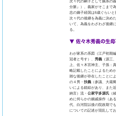
次々代の嗣子として嫡系の
分脈』）、義家がそこまで為
忠の嫡子経国は6歳ぐらいと
次々代の後継を為義に決め
いて、為義をわざわざ後継
る。
▼ 佐々木秀義の生
わが家系の系図（江戸初期
冠者と号す）、
秀義
（源三
上、佐々木宮神主、子孫：
略記載したことによるため
雑な後継が存在したことに
の４男・
扶義
（参議、大蔵
いによる錯綜があり、また
納言）流・
公家宇多源氏
（
めに何らかの姻戚操作（あ
代、白河院以後の院政期で
についての記述が混乱して