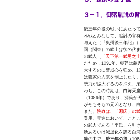
３－１．御落胤説の背
後三年の役の戦いにあたっ
私戦とみなして、追討の官
与えた（『奥州後三年記』
国（関東）の武士は後の代
の武人（「
天下第一武勇之
たため，1091年、朝廷は
大するのに警戒心を強め、1
は義家の入京を制止したり
勢力が拡大するのを抑え、
わち、この時期は、
白河天
（1086年）であり、源氏
がそもそもの元凶となり、
また、
院政は、「源氏」の
登用、昇進において、こと
の武力である「平氏」を引
断あるいは減退化を謀る白
策
の中で、
後三年の役
（10