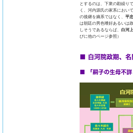
とするのは、下衆の勘繰り
く、河内源氏の家系におい
の後継を嫡系ではなく、
平
は朝廷の男色嗜好あるいは
しそうであるならば、
白河
びに他のページ参照）
■ 白河院政期、
■ 「嗣子の生母不