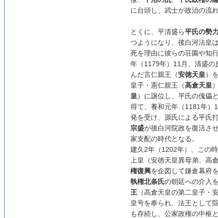
に台頭し、武士が政治の流
とくに、平清盛ら
平氏の勢
つようになり、後白河法皇
死を理由に彼らの荘園や知
年（1179年）11月、清盛の
んだ言仁親王（
安徳天皇
）
皇子・憲仁親王（
高倉天皇
皇
）に譲位し、平氏の傀儡
得て、養和元年（1181年
発を受け、源氏による平氏
宗盛
が後白河院政を復活さ
家支配の時代となる。
建久2年（1202年）、この
上皇（安徳天皇異母弟、高
権復興
を企図して鎌倉幕府
執権北条氏
の朝廷への介入
王
（高倉天皇の第二皇子・
皇号を奉られ、法王として
も存続し、公家政権の中枢