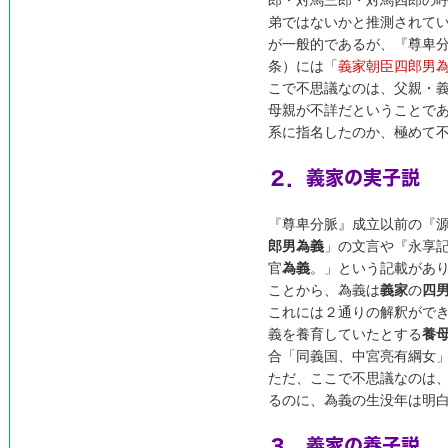
郎・対馬三郎・対馬四郎の
弟ではないかと推測されて
が一般的であるが、『尊卑分
条）には「
義家朝臣四郎男
こで不思議なのは、父親・
母親が不詳だということで
系に指名したのか、極めて
２．義家の実子説
『尊卑分脈』成立以前の『源
郎男為義
」の文言や『永享
官
為義
。」という記載があ
ことから、為義は
義家
の
四
これには２通りの解釈がで
義を養育していたとする
養
合「同義国、中宮亮有綱女
ただ、ここで不思議なのは
るのに、為義の生没年は明
３．義家の養子説