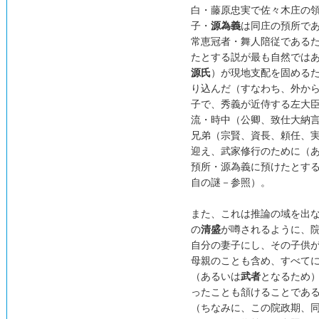
白・藤原忠実で佐々木庄の
子・
源為義
は同庄の預所で
常恵冠者・舞人陪従である
たとする説が最も自然では
源氏
）が現地支配を固める
り込んだ（すなわち、外か
子で、秀義が近侍する左大
流・時中（公卿、致仕大納
兄弟（宗賢、資長、頼任、
迎え、武家修行のために（あ
預所・源為義に預けたとす
自の謎－参照）。
また、これは推論の域を出
の
清盛
が噂されるように、
自分の妻子にし、その子供
母親のことも含め、すべて
（あるいは
武者
となるため）
ったことも頷けることであ
（ちなみに、この院政期、