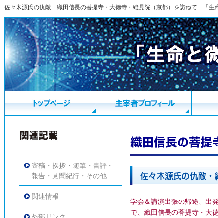
佐々木源氏の仇敵・織田信長の菩提寺・大徳寺・総見院（京都）を訪ねて｜「生
織田信長の菩提
寄稿・挨拶・随筆・書評・
報告・見聞紀行・その他
佐々木源氏の仇敵・
関連情報
学会＆講演出張の帰途、出
で、織田信長の菩提寺・大徳寺
外部リンク