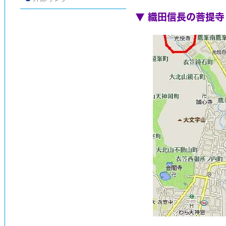
▼ 織田信長の菩提