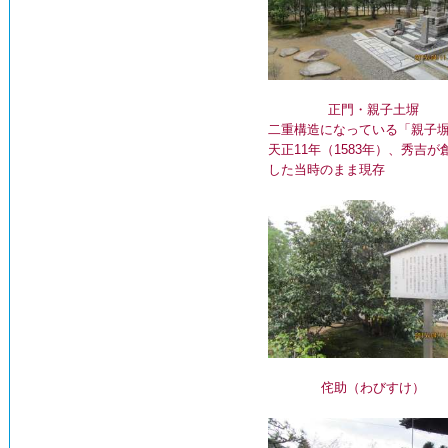
正門・親子土塀
二重構造になっている「親子
天正11年（1583年）、秀吉が
した当時のまま現存
侘助（わびすけ）