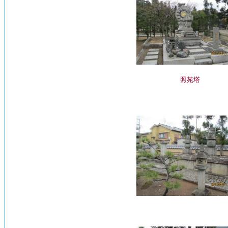
照苑塔
照苑塔