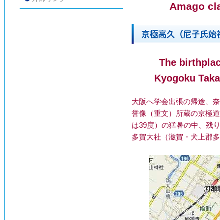
Amago cla
京極高久（尼子氏始
The birthpla
Kyogoku Taka
大阪へ学会出張の帰途、奈
誉像（重文）所蔵の京極道
は39度）の猛暑の中、残
多賀大社（滋賀・犬上郡多賀