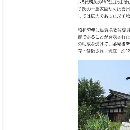
～5代
晴久
の時代には山陰
子氏の一族家臣たちは雲州
しては広大であった尼子城
昭和63年に滋賀県教育委
部であることが発表された
の助成を受けて、落城後6
存・修復され、現在、約13