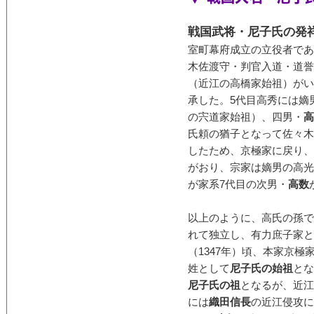
戦国武将・尼子氏の発
室町幕府成立の立役者であ
木佐渡守・判官入道・道誉
（近江の高橋家始祖）がい
承した。5代目高秀には嫡
の宍道家始祖）、四男・
高
氏頼の猶子となって佐々木
したため、京極家に戻り、
がおり、宗家は嫡男の高光
が家系7代目の次男・
高数
以上のように、高氏の孫で
れて独立し、有力庶子家と
（1347年）頃、本家京極
姓として
尼子氏の始祖
とな
尼子氏の祖
となるが、近江
には
織田信長
の近江侵攻に