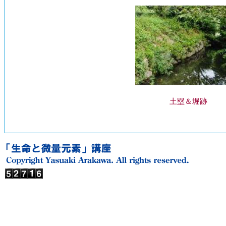
土塁＆堀跡