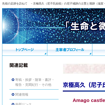
先祖の足跡を訪ねて －京極高久（尼子氏始祖）の尼子城跡の土塁と堀跡（滋賀
寄稿・挨拶・随筆・書評・
京極高久（尼子
報告・見聞紀行・その他
関連情報
Amago castle
外部リンク