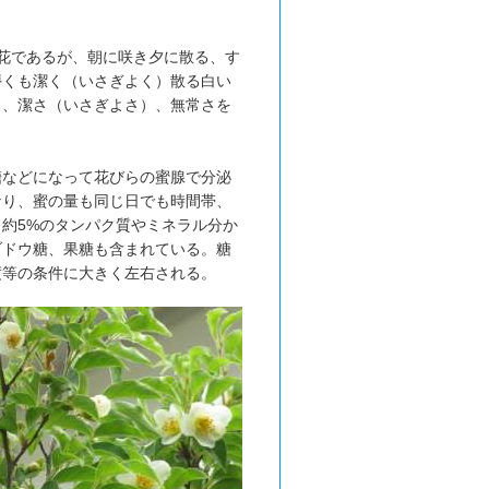
花であるが、朝に咲き夕に散る、す
儚くも潔く（いさぎよく）散る白い
さ、潔さ（いさぎよさ）、無常さを
糖などになって花びらの蜜腺で分泌
なり、蜜の量も同じ日でも時間帯、
、約5%のタンパク質やミネラル分か
ブドウ糖、果糖も含まれている。糖
度等の条件に大きく左右される。