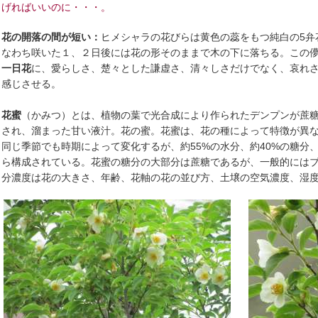
げればいいのに・・・。
花の開落の間が短い：
ヒメシャラの花びらは黄色の蕊をもつ純白の5弁
なわち咲いた１、２日後には花の形そのままで木の下に落ちる。この
一日花
に、愛らしさ、楚々とした謙虚さ、清々しさだけでなく、哀れ
感じさせる。
花蜜
（かみつ）とは、植物の葉で光合成により作られたデンプンが蔗
され、溜まった甘い液汁。花の蜜。花蜜は、花の種によって特徴が異
同じ季節でも時期によって変化するが、約55%の水分、約40%の糖分
ら構成されている。花蜜の糖分の大部分は蔗糖であるが、一般的には
分濃度は花の大きさ、年齢、花軸の花の並び方、土壌の空気濃度、湿