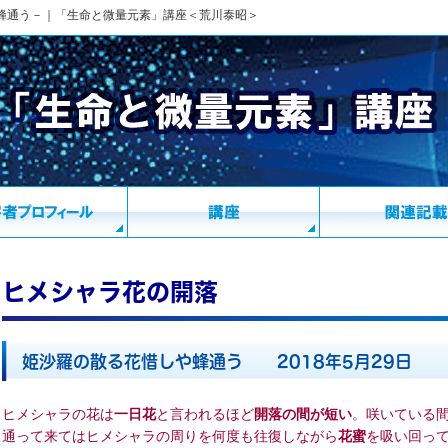
蜂通う－｜「生命と微量元素」講座＜荒川泰昭＞
ヒメシャラ花の開落
姫沙羅の散る花惜しや蜂通う 2018年5月29日
ヒメシャラの花は
一日花
と言われるほど
開落の間が短い
。咲いている
通って来てはヒメシャラの周りを何度も往復しながら
花蜜
を吸い回っ