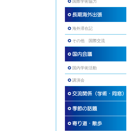
国際学術協力
海外滞在記
その他 国際交流
国内学術活動
講演会