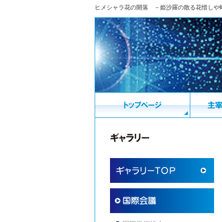
ヒメシャラ花の開落 －姫沙羅の散る花惜しや