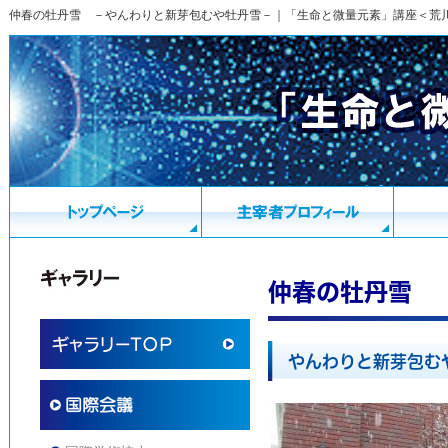
仲春の牡丹雪 －やんわりと新芽包むや牡丹雪－｜「生命と微量元素」講座＜荒
仲春の牡丹雪
やんわりと新芽包む