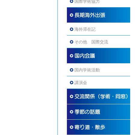
国際学術協力
海外滞在記
その他 国際交流
国内学術活動
講演会