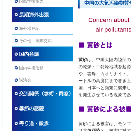
国際学術協力
中国の大気汚染物質や
Concern about 
海外滞在記
air polluta
その他 国際交流
■ 黄砂とは
黄砂
は、中国大陸内陸部の
の乾燥・半乾燥地域を起源
国内学術活動
や、雲母、カオリナイト、
講演会
ートルの高度にまで巻き上
国、日本へと頻繁に襲来し
を発生させている現象であ
■ 黄砂による被
黄砂による被害は、モンゴ
は
大気汚染
と、被害に対す