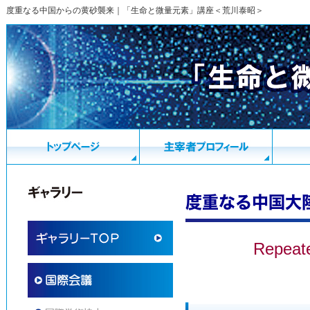
度重なる中国からの黄砂襲来｜「生命と微量元素」講座＜荒川泰昭＞
度重なる中国大
Repeate