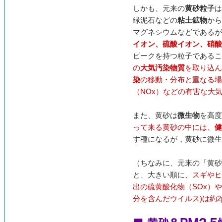
しかも、元来の
黄砂粒子
は
緑泥石などの
粘土鉱物
から
マグネシウムなどであるが
イオン、硫酸イオン、硝酸
ピークを持つ粒子であるこ
の
大気汚染物質
を取り込ん
染
の移動・分布と重なる場
（NOx）などの有害な大
また、黄砂は
微生物
を高度
って来る黄砂の中には、
健
す種になるが，黄砂に微生
（ちなみに、元来の「黄砂
と、大きい順に、
スギやヒ
出の硫黄酸化物（SOx）や
分を含んだウイルス)は約2