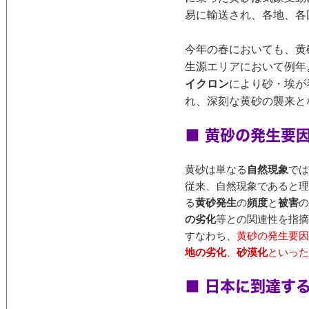
易に輸送され、各地、各
今年の春においても、黄
生源エリアにおいて例年
イクロン
により砂・埃が
れ、深刻な黄砂の襲来と
■ 黄砂の発生要
黄砂は単なる
自然現象
では
従来、自然現象であると理
る
黄砂発生
の
頻度
と
被害
の
の劣化
等との関連性を指摘
すなわち、
黄砂の発生要因
地の劣化
、
砂漠化
といった
■ 日本に到達す