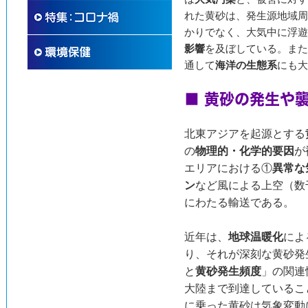
れた黄砂は、発生源地域周
かりでなく、大気中に浮遊
影響
を及ぼしている。また
通して
海洋の生態系
にも大
■ 黄砂の発生や
北東アジアを起源とする
の
物理的・化学的要因
が
エリアにおける①
異常な
ン
など風による上空（数
にわたる輸送である。
近年は、
地球温暖化
によ
り、それが深刻な黄砂発
と
黄砂発生頻度
」の関連
大陸まで到達しているこ
に乗った黄砂は気象変動