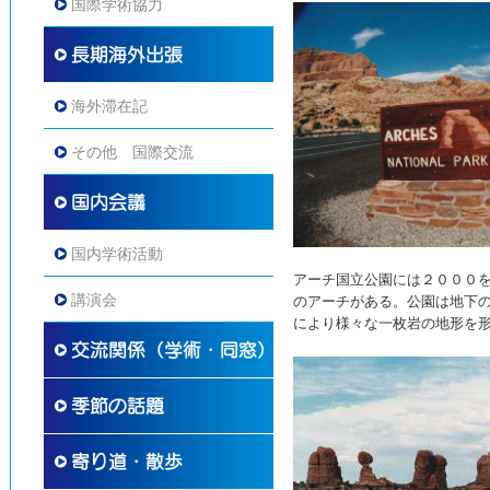
国際学術協力
海外滞在記
その他 国際交流
国内学術活動
アーチ国立公園には２０００
講演会
のアーチがある。公園は地下
により様々な一枚岩の地形を