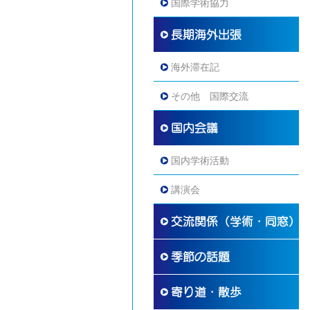
国際学術協力
海外滞在記
その他 国際交流
国内学術活動
講演会